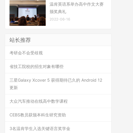
温肯英语系举办高中作文大赛
颁奖典礼
2022-06-16
站长推荐
考研会不会受歧视
省技工院校的招生对象有哪些
三星Galaxy Xcover 5 获得期待已久的 Android 12
更新
大众汽车推动在线高中数学课程
CEBS教员获颁本科生研究资助
3名温肯学生入选关键语言奖学金