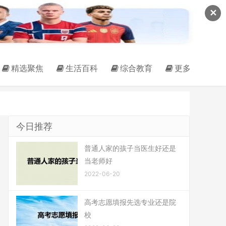
✕
精选聚焦
生活百科
综合教育
更多
今日推荐
普通人家的孩子当医生好还是
当老师好
2022-06-20
高考志愿填报先选专业还是院
校