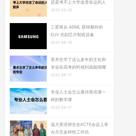
还是考不上大学改变命运的人
2022-06-20
三星将从 ASML 获得额外的
EUV 光刻芯片制造设备
2022-06-18
美术生学了这么多年的文化和
专业在高考的时候到底能填哪
2022-06-17
专业人士会怎么看待英语课一
样的数学课
2022-06-17
温大英语师生在KCTE会议上举
办方言多样性工作坊