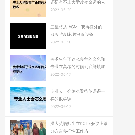
还是考不上大学改变命运的人
2022-06-20
三星将从 ASML 获得额外的
EUV 光刻芯片制造设备
2022-06-18
美术生学了这么多年的文化和
专业在高考的时候到底能填哪
2022-06-17
专业人士会怎么看待英语课一
样的数学课
2022-06-17
温大英语师生在KCTE会议上举
办方言多样性工作坊