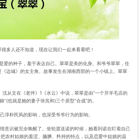
翠很多人还不知道，现在让我们一起来看看吧！
，是爱的种子，羞于表达自己。翠翠是美的化身。和爷爷翠翠，住
是《边城》的女主角。故事发生在湖南西部的一个小镇上。翠翠
象。沈从文在《老伴》1《水云》中说，翠翠是由“一个开羊毛店的
娘”(也就是她的妻子张兆和)三个原型“合成”的。
自己淳朴民风的影响，也深受爷爷行为的影响。
爱情意识被完全唤醒了。坐轮渡送诺的时候，她看到诺在盯着自己
。把农村姑娘的羞涩、腼腆、矜持的特点，以及恋爱中姑娘的温