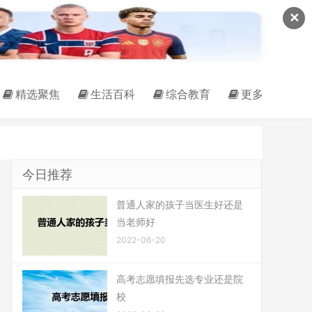
✕
精选聚焦
生活百科
综合教育
更多
今日推荐
普通人家的孩子当医生好还是
当老师好
2022-06-20
高考志愿填报先选专业还是院
校