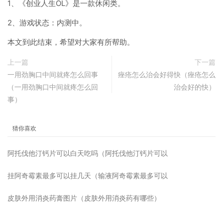
1、《创业人生OL》是一款休闲类。
2、游戏状态：内测中。
本文到此结束，希望对大家有所帮助。
上一篇
下一篇
一用劲胸口中间就疼怎么回事
痤疮怎么治会好得快（痤疮怎么
（一用劲胸口中间就疼怎么回
治会好的快）
事）
猜你喜欢
阿托伐他汀钙片可以白天吃吗（阿托伐他汀钙片可以
挂阿奇霉素最多可以挂几天（输液阿奇霉素最多可以
皮肤外用消炎药膏图片（皮肤外用消炎药有哪些）