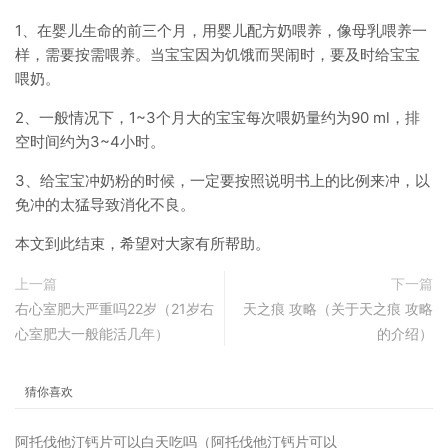
1、在婴儿生命的前三个月，用婴儿配方奶喂养，像母乳喂养一
样，需要按需喂养。当宝宝因为饥饿而哭闹时，要及时给宝宝
喂奶。
2、一般情况下，1~3个月大的宝宝每次喂奶量约为90 ml，排
空时间约为3~4小时。
3、给宝宝冲奶粉的时候，一定要按照说明书上的比例来冲，以
免冲的太猛导致消化不良。
本文到此结束，希望对大家有所帮助。
上一篇
下一篇
右心室肥大严重吗22岁（21岁右
天之痕 攻略（关于天之痕 攻略
心室肥大一般能活几年）
的介绍）
猜你喜欢
阿托伐他汀钙片可以白天吃吗（阿托伐他汀钙片可以