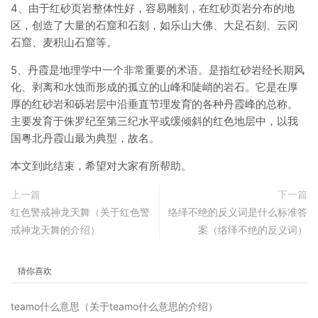
4、由于红砂页岩整体性好，容易雕刻，在红砂页岩分布的地
区，创造了大量的石窟和石刻，如乐山大佛、大足石刻、云冈
石窟、麦积山石窟等。
5、丹霞是地理学中一个非常重要的术语。是指红砂岩经长期风
化、剥离和水蚀而形成的孤立的山峰和陡峭的岩石。它是在厚
厚的红砂岩和砾岩层中沿垂直节理发育的各种丹霞峰的总称。
主要发育于侏罗纪至第三纪水平或缓倾斜的红色地层中，以我
国粤北丹霞山最为典型，故名。
本文到此结束，希望对大家有所帮助。
上一篇
下一篇
红色警戒神龙天舞（关于红色警
络绎不绝的反义词是什么标准答
戒神龙天舞的介绍）
案（络绎不绝的反义词）
猜你喜欢
teamo什么意思（关于teamo什么意思的介绍）