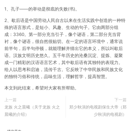
1、孔子——的举动是彻底的失败(书)。
2、歇后语是中国劳动人民自古以来在生活实践中创造的一种特
殊的语言形式，是短小、风趣、生动的句子。它由两部分组
成：3360。第一部分充当引子，像个谜语，第二部分充当背
衬，像个谜语，很自然很贴切。在一定的语言环境中，通常说
前半句，后半句停顿，就能理解并猜出它的本义，所以叫歇后
语。汉族文明历史悠久。五千年历史的沧桑沉淀、提炼、凝聚
成一门精彩的汉语语言艺术，其中歇后语有其独特的表现力。
给人以思考和启迪，流传千古。它反映了中华民族和民族文化
的独特习俗和传统，品味生活，理解哲学，提高智慧。
本文到此结束，希望对大家有所帮助。
上一篇
下一篇
龙族 火之晨曦（关于龙族 火之
郑少秋演的电视剧保生大帝（郑
晨曦的介绍）
少秋演的电视剧）