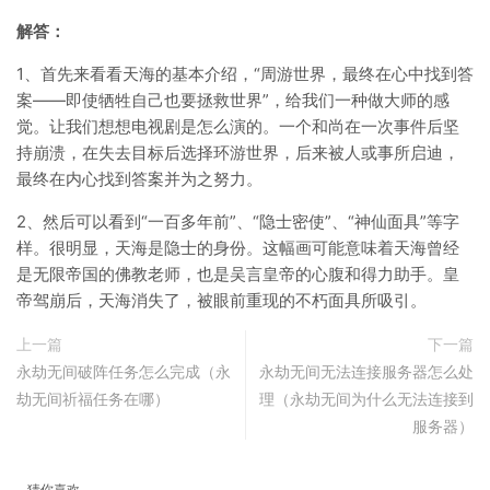
解答：
1、首先来看看天海的基本介绍，“周游世界，最终在心中找到答
案——即使牺牲自己也要拯救世界”，给我们一种做大师的感
觉。让我们想想电视剧是怎么演的。一个和尚在一次事件后坚
持崩溃，在失去目标后选择环游世界，后来被人或事所启迪，
最终在内心找到答案并为之努力。
2、然后可以看到“一百多年前”、“隐士密使”、“神仙面具”等字
样。很明显，天海是隐士的身份。这幅画可能意味着天海曾经
是无限帝国的佛教老师，也是吴言皇帝的心腹和得力助手。皇
帝驾崩后，天海消失了，被眼前重现的不朽面具所吸引。
上一篇
下一篇
永劫无间破阵任务怎么完成（永
永劫无间无法连接服务器怎么处
劫无间祈福任务在哪）
理（永劫无间为什么无法连接到
服务器）
猜你喜欢