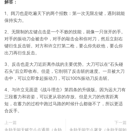
解答：
1、阔刀也是吃遍天下的两个招数：第一次无限左键，遇到就能
保持实力。
2、无限制的左键点击是一个不败的技能，就像一只张开的手。
对手的振动刀会被击中，对手的敲击会和你对刀，然后立刻右
键衍生反击斩。对方和许立打第二枪，要么你先砍他，要么你
出刀再衍生反击。
3、反击也是大刀近距离作战的主要优势。大刀可以在“石头碰
石头”后立即收布。但是，它削弱了反击斩的速度。一旦被大刀
击中，可以立即拿起振动刀，可以100%振动刀反击斩。
4、与许立见面是《战斗理念》第四条的升级版。因为远大刀有
三段蓄力和岩姿，可以更从容的存放。但是大刀的伤害距离
短，在蓄力的过程中跑过马路的时候什么都做不了，所以更适
合反手。
上一篇
下一篇
永劫无间天赋怎么点通用（永劫
永劫无间怎么屠龙（永劫无间如