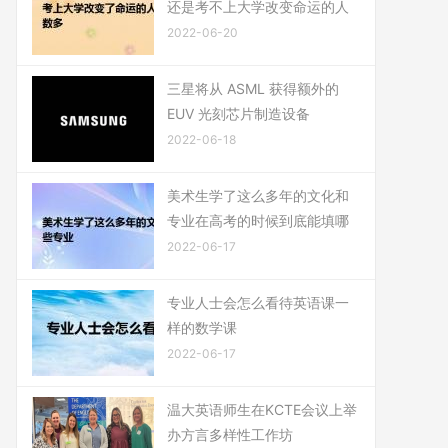
还是考不上大学改变命运的人
2022-06-20
三星将从 ASML 获得额外的
EUV 光刻芯片制造设备
2022-06-18
美术生学了这么多年的文化和
专业在高考的时候到底能填哪
2022-06-17
专业人士会怎么看待英语课一
样的数学课
2022-06-17
温大英语师生在KCTE会议上举
办方言多样性工作坊