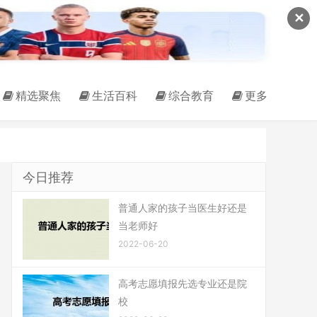
✕
精选聚焦
生活百科
综合教育
更多
今日推荐
普通人家的孩子当医生好还是
当老师好
2022-06-20
高考志愿填报先选专业还是院
校