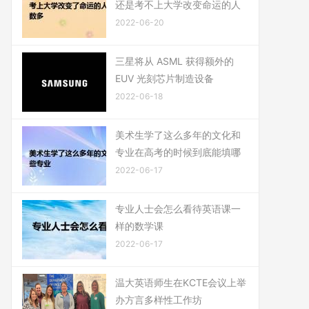
还是考不上大学改变命运的人
2022-06-20
三星将从 ASML 获得额外的
EUV 光刻芯片制造设备
2022-06-18
美术生学了这么多年的文化和
专业在高考的时候到底能填哪
2022-06-17
专业人士会怎么看待英语课一
样的数学课
2022-06-17
温大英语师生在KCTE会议上举
办方言多样性工作坊