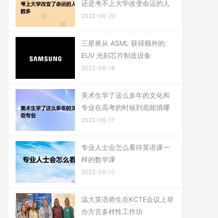
还是考不上大学改变命运的人
2022-06-20
三星将从 ASML 获得额外的
EUV 光刻芯片制造设备
2022-06-18
美术生学了这么多年的文化和
专业在高考的时候到底能填哪
2022-06-17
专业人士会怎么看待英语课一
样的数学课
2022-06-17
温大英语师生在KCTE会议上举
办方言多样性工作坊