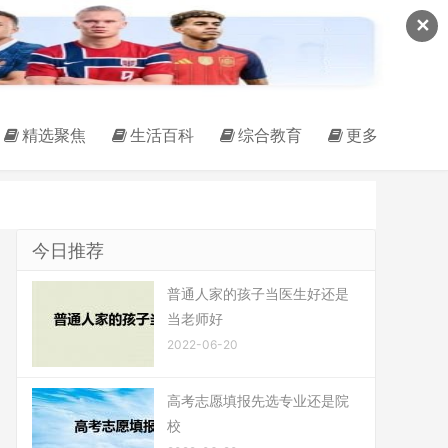
✕
精选聚焦
生活百科
综合教育
更多
今日推荐
普通人家的孩子当医生好还是
当老师好
2022-06-20
高考志愿填报先选专业还是院
校