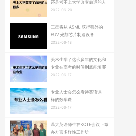
还是考不上大学改变命运的人
2022-06-20
三星将从 ASML 获得额外的
EUV 光刻芯片制造设备
2022-06-18
美术生学了这么多年的文化和
专业在高考的时候到底能填哪
2022-06-17
专业人士会怎么看待英语课一
样的数学课
2022-06-17
温大英语师生在KCTE会议上举
办方言多样性工作坊