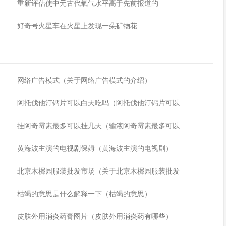
重新评估使中元古代氧气水平高于先前报道的
好奇号火星车在火星上发现一朵矿物花
网络广告模式（关于网络广告模式的介绍）
阿托伐他汀钙片可以白天吃吗（阿托伐他汀钙片可以
挂阿奇霉素最多可以挂几天（输液阿奇霉素最多可以
黄海波主演的电视剧保姆（黄海波主演的电视剧）
北京木樨园服装批发市场（关于北京木樨园服装批发
枯竭的意思是什么解释一下（枯竭的意思）
皮肤外用消炎药膏图片（皮肤外用消炎药有哪些）