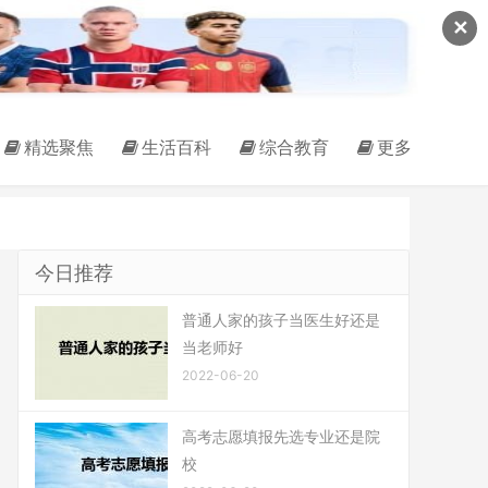
✕
精选聚焦
生活百科
综合教育
更多
今日推荐
普通人家的孩子当医生好还是
当老师好
2022-06-20
高考志愿填报先选专业还是院
校