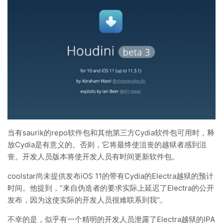
当有saurik的repo软件包和其他第三方Cydia软件包可用时，释
放Cydia是有意义的。否则，它将最终使沮丧的越狱者感到沮
丧。开发人员版本将使开发人员有时间更新软件包。
coolstar尚未提供发布iOS 11的带有Cydia的Electra越狱的预计
时间。他提到，“来自伪造者的要求实际上延迟了Electra的公开
发布，因为这使实际的开发人员很难联系到我”。
不幸的是，似乎有一个精明的开发人员泄露了Electra越狱的IPA